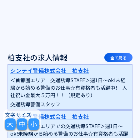
柏支社の求人情報
全て見る
シンテイ警備株式会社 柏支社
＜首都圏エリア 交通誘導STAFF＞週1日～ok!未経
験から始める警備のお仕事☆有資格者も活躍中! 入
社祝い金最大５万円！！（規定あり）
交通誘導警備スタッフ
文字サイズ
シンテイ警備株式会社 柏支社
大
中
小
＜都内日本橋エリアでの交通誘導STAFF＞週1日～
ok!未経験から始める警備のお仕事☆有資格者も活躍